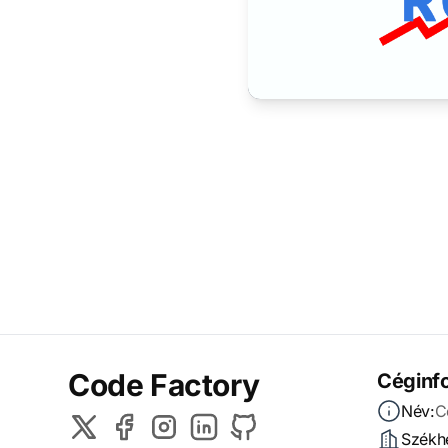
Code Factory
Céginf
Név:
C
Székhe