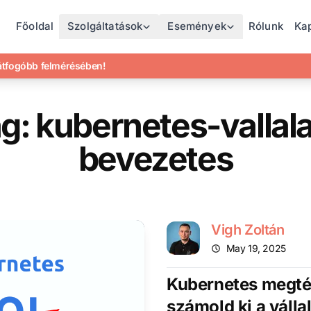
Főoldal
Szolgáltatások
Események
Rólunk
Ka
gátfogóbb felmérésében!
g: kubernetes-vallala
bevezetes
Vigh Zoltán
May 19, 2025
Kubernetes megté
számold ki a vállal