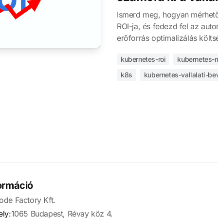
Ismerd meg, hogyan mérhető
ROI-ja, és fedezd fel az auto
erőforrás optimalizálás költs
kubernetes-roi
kubernetes-
k8s
kubernetes-vallalati-be
ormáció
ode Factory Kft.
ly:
1065 Budapest, Révay köz 4.