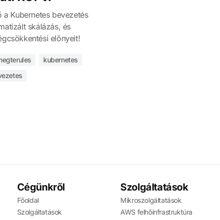
 a Kubernetes bevezetés
matizált skálázás, és
égcsökkentési előnyeit!
megterules
kubernetes
vezetes
Cégünkről
Szolgáltatások
Főoldal
Mikroszolgáltatások
Szolgáltatások
AWS felhőinfrastruktúra