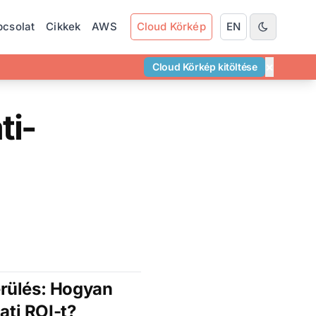
pcsolat
Cikkek
AWS
Cloud Körkép
EN
×
Cloud Körkép kitöltése
ti-
rülés: Hogyan
ati ROI-t?