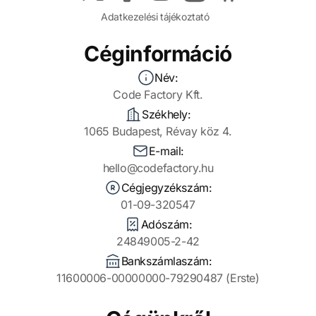
Adatkezelési tájékoztató
Céginformáció
Név:
Code Factory Kft.
Székhely:
1065 Budapest, Révay köz 4.
E-mail:
hello@codefactory.hu
Cégjegyzékszám:
01-09-320547
Adószám:
24849005-2-42
Bankszámlaszám:
11600006-00000000-79290487 (Erste)