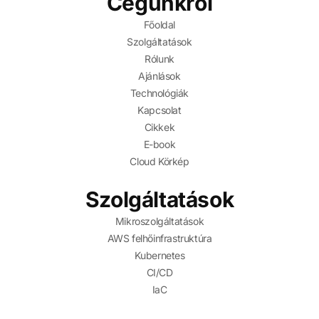
Cégünkről
Főoldal
Szolgáltatások
Rólunk
Ajánlások
Technológiák
Kapcsolat
Cikkek
E-book
Cloud Körkép
Szolgáltatások
Mikroszolgáltatások
AWS felhőinfrastruktúra
Kubernetes
CI/CD
IaC