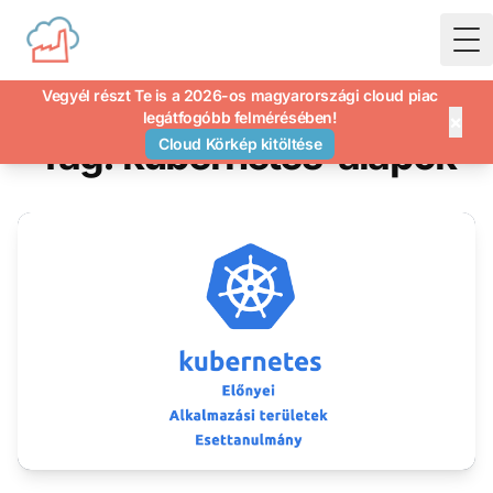
To
Vegyél részt Te is a 2026-os magyarországi cloud piac
legátfogóbb felmérésében!
×
Tag: kubernetes-alapok
Cloud Körkép kitöltése