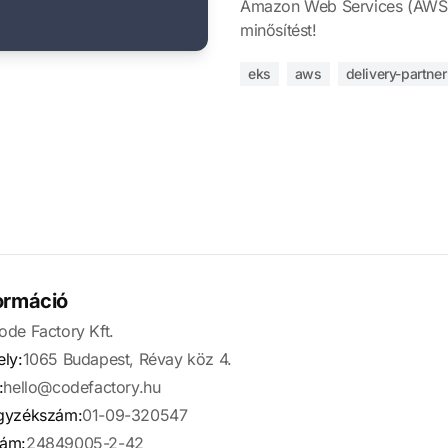
Amazon Web Services (AWS) 
minősítést!
eks
aws
delivery-partner
ormáció
ode Factory Kft.
ly:
1065 Budapest, Révay köz 4.
:
hello@codefactory.hu
gyzékszám:
01-09-320547
ám:
24849005-2-42