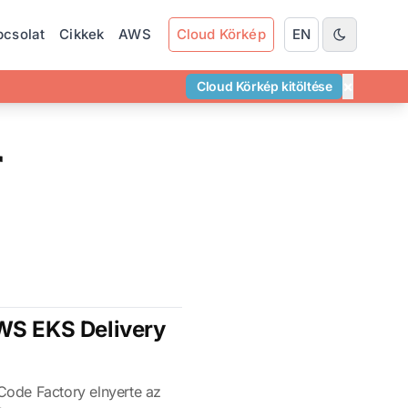
pcsolat
Cikkek
AWS
Cloud Körkép
EN
×
Cloud Körkép kitöltése
r
WS EKS Delivery
ode Factory elnyerte az