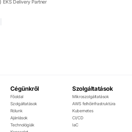
EKS Delivery Partner
Cégünkről
Szolgáltatások
Főoldal
Mikroszolgáltatások
Szolgáltatások
AWS felhőinfrastruktúra
Rólunk
Kubernetes
Ajánlások
CI/CD
Technológiák
IaC
Kapcsolat