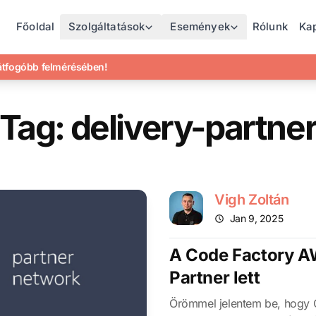
Főoldal
Szolgáltatások
Események
Rólunk
Ka
gátfogóbb felmérésében!
Tag: delivery-partne
Vigh Zoltán
Jan 9, 2025
A Code Factory A
Partner lett
Örömmel jelentem be, hogy C