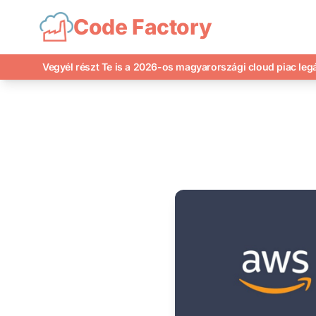
Code Factory
Vegyél részt Te is a 2026-os magyarországi cloud piac le