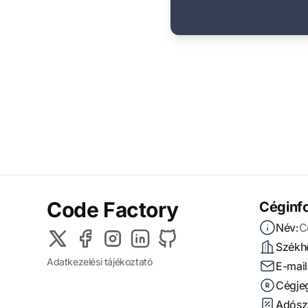
Code Factory
Céginf
Név:
C
Székhe
Adatkezelési tájékoztató
E-mail
Cégje
Adósz