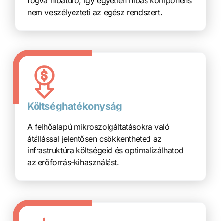
fogva hibatűrő, így egyetlen hibás komponens
nem veszélyezteti az egész rendszert.
Költséghatékonyság
A felhőalapú mikroszolgáltatásokra való
átállással jelentősen csökkentheted az
infrastruktúra költségeid és optimalizálhatod
az erőforrás-kihasználást.