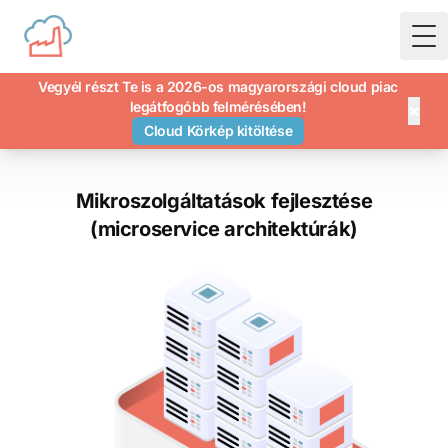
To
Vegyél részt Te is a 2026-os magyarországi cloud piac
legátfogóbb felmérésében!
×
Cloud Körkép kitöltése
Mikroszolgáltatások fejlesztése
(microservice architektúrák)