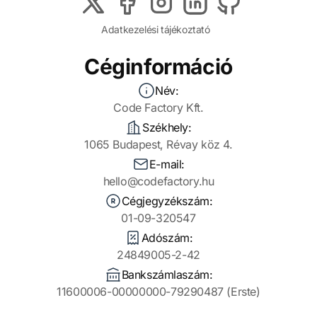
Adatkezelési tájékoztató
Céginformáció
Név:
Code Factory Kft.
Székhely:
1065 Budapest, Révay köz 4.
E-mail:
hello@codefactory.hu
Cégjegyzékszám:
01-09-320547
Adószám:
24849005-2-42
Bankszámlaszám:
11600006-00000000-79290487 (Erste)