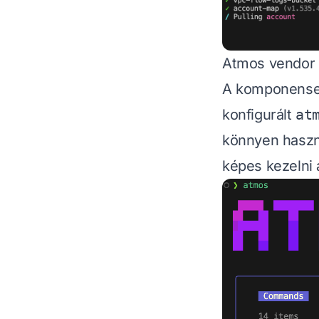
Atmos vendo
A komponens
konfigurált
at
könnyen hasz
képes kezelni a