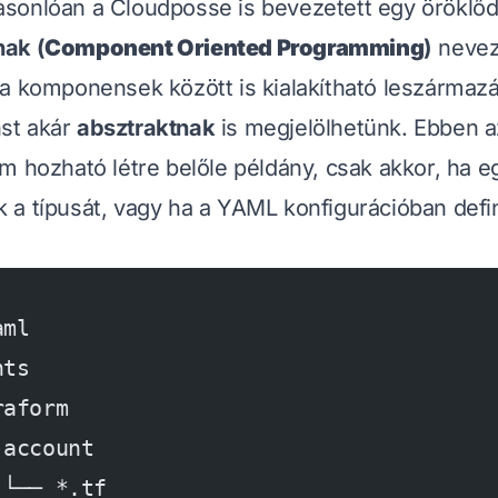
sonlóan a Cloudposse is bevezetett egy öröklődé
ak (
Component Oriented Programming
)
nevez
a komponensek között is kialakítható leszármazá
st akár
absztraktnak
is megjelölhetünk. Ebben 
m hozható létre belőle példány, csak akkor, ha e
juk a típusát, vagy ha a YAML konfigurációban defin
aml
nts
raform
 account
 └── *.tf