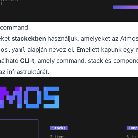
r command
eket
stackekben
használjuk, amelyeket az Atmos 
mos.yaml
alapján nevez el. Emellett kapunk egy
nálható
CLI-t
, amely command, stack és componen
z infrastruktúrát.