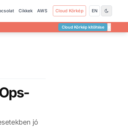
pcsolat
Cikkek
AWS
Cloud Körkép
EN
×
Cloud Körkép kitöltése
vOps-
esetekben jó