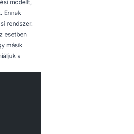
si modellt,
. Ennek
si rendszer.
az esetben
gy másik
iáljuk a