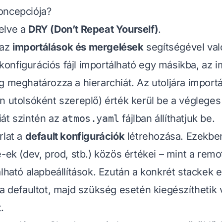
oncepciója?
elve a
DRY (Don’t Repeat Yourself)
.
 az
importálások és mergelések
segítségével val
nfigurációs fájl importálható egy másikba, az 
g meghatározza a hierarchiát. Az utoljára importá
n utolsóként szereplő) érték kerül be a végleges
át szintén az
atmos.yaml
fájlban állíthatjuk be.
rlat a
default konfigurációk
létrehozása. Ezekben
e-ek (dev, prod, stb.) közös értékei – mint a remo
álható alapbeállítások. Ezután a konkrét stackek
 a defaultot, majd szükség esetén kiegészíthetik
.