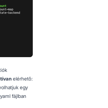
iók
tívan
elérhető:
yolhatjuk egy
yaml fájlban