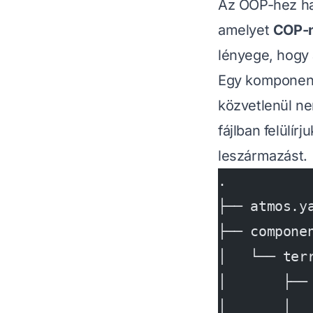
Az OOP-hez ha
amelyet
COP-n
lényege, hogy 
Egy komponen
közvetlenül ne
fájlban felülír
leszármazást.
.
├── atmos.y
├── compone
│   └── ter
│       ├──
│       │  