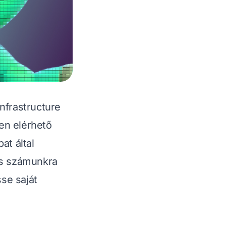
Infrastructure
en elérhető
at által
tés számunkra
se saját