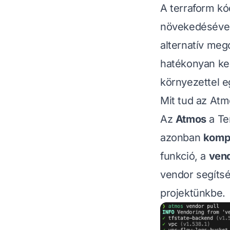
A terraform kó
növekedéséve
alternatív me
hatékonyan kez
környezettel e
Mit tud az At
Az
Atmos
a Te
azonban
komp
funkció, a
ven
vendor segítsé
projektünkbe.