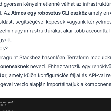
d gyorsan kényelmetlenné válhat az infrastruktú
l. Az
Atmos
egy robosztus CLI eszköz
amely erre
goldást, segítségével képesek vagyunk kényelme
elni nagy infrastruktúrákat akár több accounttal
gyütt.
mos?
rragrunt Stackhez hasonlóan Terraform modulokr
onenseknek
nevezi. Ehhez tartozik egy rendkív
dor
, amely külön konfigurációs fájlal és API-val r
gével verzió alapján importálhatjuk a komponen