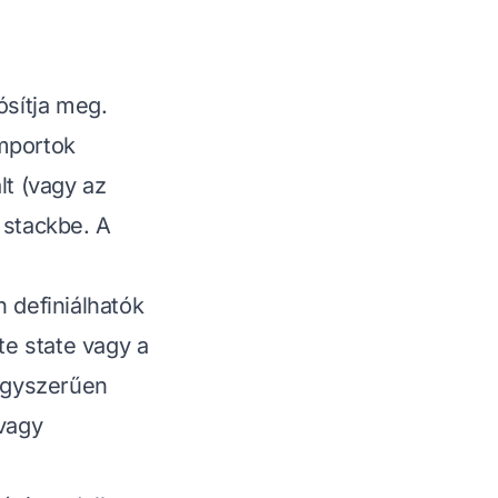
ósítja meg.
importok
lt (vagy az
 stackbe. A
 definiálhatók
te state vagy a
 egyszerűen
 vagy