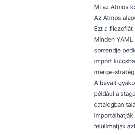
Mi az Atmos k
Az Atmos alap
Ezt a filozófiát
Minden YAML ko
sorrendje pedi
import kulcsba
merge-stratégi
A bevált gyako
például a stag
catalogban tal
importálhatják
felülírhatják azt