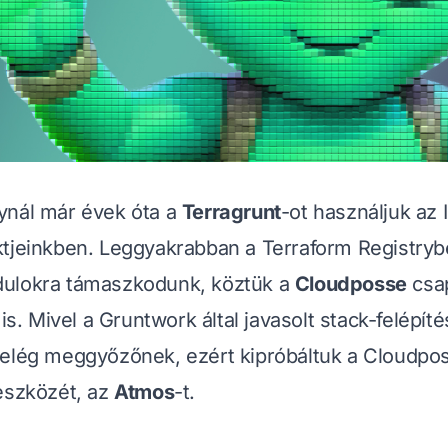
ynál már évek óta a
Terragrunt
-ot használjuk az
tjeinkben. Leggyakrabban a Terraform Registryb
ulokra támaszkodunk, köztük a
Cloudposse
csap
 is. Mivel a Gruntwork által javasolt stack-felépí
elég meggyőzőnek, ezért kipróbáltuk a Cloudpos
eszközét, az
Atmos
-t.