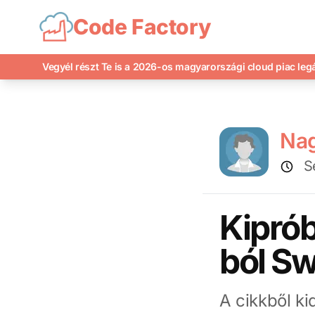
Code Factory
Vegyél részt Te is a 2026-os magyarországi cloud piac le
Na
S
Kipró
ból S
A cikkből k