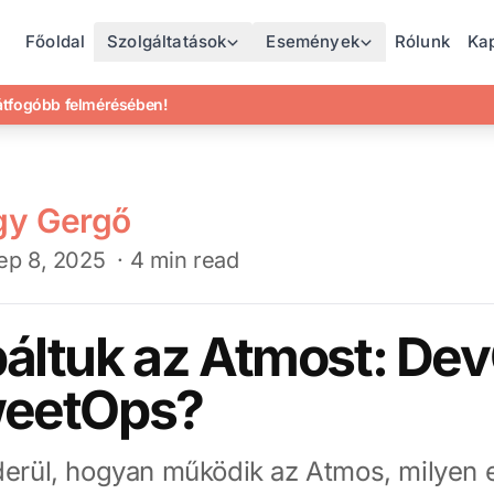
Főoldal
Szolgáltatások
Események
Rólunk
Ka
gátfogóbb felmérésében!
gy Gergő
ep 8, 2025
· 4 min read
báltuk az Atmost: De
weetOps?
iderül, hogyan működik az Atmos, milyen 