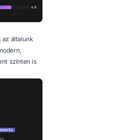
az általunk
 modern,
t szinten is