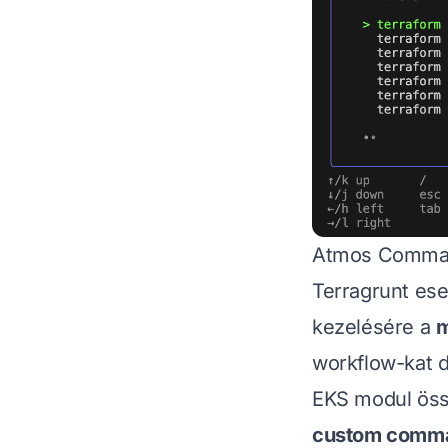
Atmos Command
Terragrunt es
kezelésére a
m
workflow-kat d
EKS modul öss
custom comm