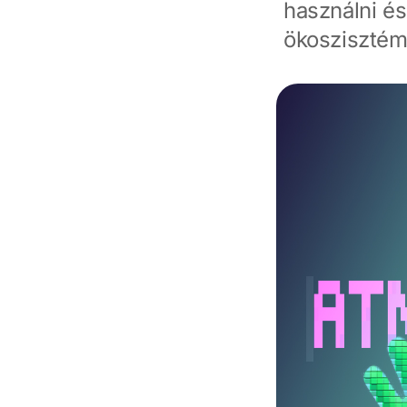
használni é
ökoszisztém