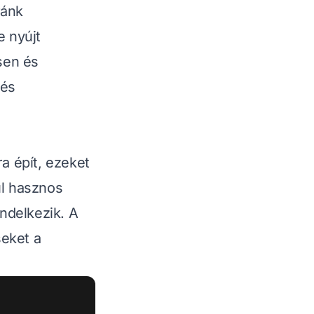
ránk
 nyújt
sen és
 és
a épít, ezeket
ül hasznos
endelkezik. A
seket a