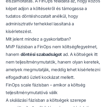
elszámoltatás. A FinOps feladata az, hogy közös
képet adjon a költésekről és támogassa a
tudatos döntéshozatalt anélkül, hogy
adminisztratív terhekkel lassítaná a
kísérletezést.
Mit jelent mindez a gyakorlatban?
MVP fázisban a FinOps nem költségfegyelmet,
hanem
döntési szabadságot
ad. A költségek itt
nem teljesítménymutatók, hanem olyan keretek,
amelyek megmutatják, meddig lehet kísérletezni
elfogadható üzleti kockázat mellett.
FinOps scale fázisban – amikor a költség
teljesítménymutatóvá válik
A skálázási fázisban a költségek szerepe