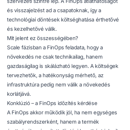
szervezeti szintre lép. A FinOps átláthatóságot
és visszajelzést ad a csapatoknak, így a
technológiai döntések költséghatása érthetővé
és kezelhetővé válik.
Mit jelent ez összességében?
Scale fázisban a FinOps feladata, hogy a
növekedés ne csak technikailag, hanem
gazdaságilag is skálázható legyen. A költségek
tervezhetők, a hatékonyság mérhető, az
infrastruktúra pedig nem válik a növekedés
korlátjává.
Konklúzió – a FinOps időzítés kérdése
A FinOps akkor működik jól, ha nem egységes
szabályrendszerként, hanem a termék