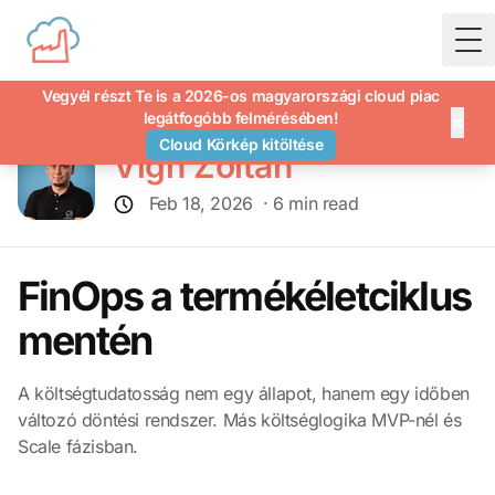
To
Vegyél részt Te is a 2026-os magyarországi cloud piac
legátfogóbb felmérésében!
×
Cloud Körkép kitöltése
Vigh Zoltán
Feb 18, 2026
· 6 min read
FinOps a termékéletciklus
mentén
A költségtudatosság nem egy állapot, hanem egy időben
változó döntési rendszer. Más költséglogika MVP-nél és
Scale fázisban.