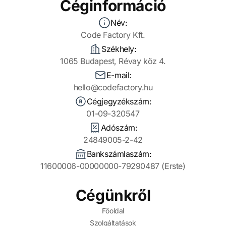
Céginformáció
Név:
Code Factory Kft.
Székhely:
1065 Budapest, Révay köz 4.
E-mail:
hello@codefactory.hu
Cégjegyzékszám:
01-09-320547
Adószám:
24849005-2-42
Bankszámlaszám:
11600006-00000000-79290487 (Erste)
Cégünkről
Főoldal
Szolgáltatások