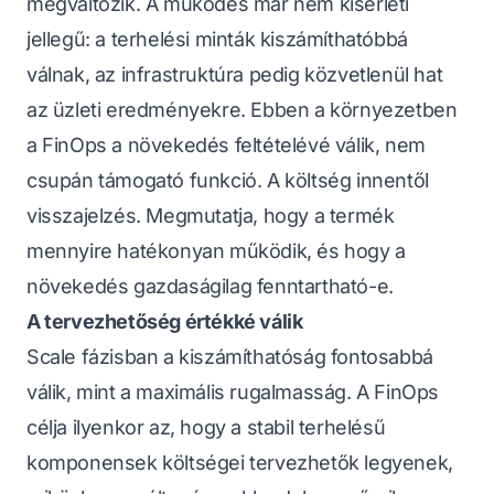
megváltozik. A működés már nem kísérleti
jellegű: a terhelési minták kiszámíthatóbbá
válnak, az infrastruktúra pedig közvetlenül hat
az üzleti eredményekre. Ebben a környezetben
a FinOps a növekedés feltételévé válik, nem
csupán támogató funkció. A költség innentől
visszajelzés. Megmutatja, hogy a termék
mennyire hatékonyan működik, és hogy a
növekedés gazdaságilag fenntartható-e.
A tervezhetőség értékké válik
Scale fázisban a kiszámíthatóság fontosabbá
válik, mint a maximális rugalmasság. A FinOps
célja ilyenkor az, hogy a stabil terhelésű
komponensek költségei tervezhetők legyenek,