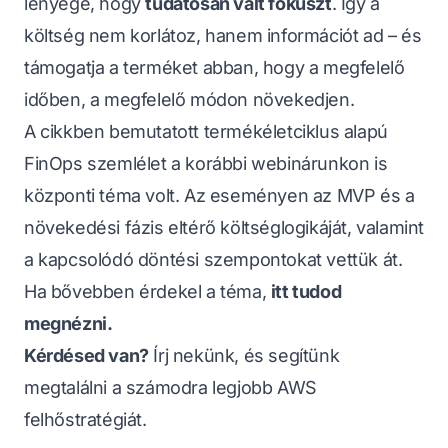
lényege, hogy
tudatosan vált fókuszt
. Így a
költség nem korlátoz, hanem információt ad – és
támogatja a terméket abban, hogy a megfelelő
időben, a megfelelő módon növekedjen.
A cikkben bemutatott termékéletciklus alapú
FinOps szemlélet a korábbi webinárunkon is
központi téma volt. Az eseményen az MVP és a
növekedési fázis eltérő költséglogikáját, valamint
a kapcsolódó döntési szempontokat vettük át.
Ha bővebben érdekel a téma,
itt tudod
megnézni.
Kérdésed van?
Írj nekünk, és segítünk
megtalálni a számodra legjobb AWS
felhőstratégiát.