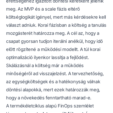
érettségéhez igazított döntési keretként jelenik
meg. Az MVP és a scale fázis eltérő
költséglogikát igényel, mert más kérdésekre kell
választ adniuk. Korai fázisban a költség a tanulás
mozgásterét határozza meg. A cél az, hogy a
csapat gyorsan tudjon iterálni anélkül, hogy idő
előtt rögzítené a működési modellt. A túl korai
optimalizáció ilyenkor lassítja a fejlődést.
Skálázásnál a költség már a működés
minőségéről ad visszajelzést. A tervezhetőség,
az egységköltségek és a hatékonyság válnak
döntési alapokká, mert ezek határozzák meg,
hogy a növekedés fenntartható marad-e.
A termékéletciklus alapú FinOps szemlélet